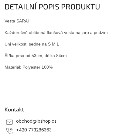
DETAILNÍ POPIS PRODUKTU
Vesta SARAH
Každoročně oblíbená flaušová vesta na jaro a podzim...
Uni velikost, sedne na S M L
Šířka prsa od 53cm, délka 84cm
Materiál: Polyester 100%
Z
á
p
Kontakt
a
t
obchod
@
lbshop.cz
í
+420 773286363