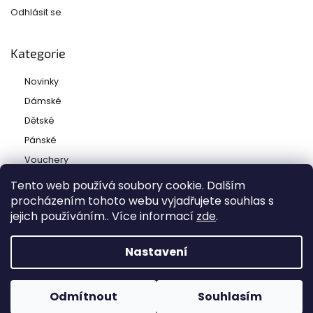
Odhlásit se
Kategorie
Novinky
Dámské
Dětské
Pánské
Vouchery
Tento web používá soubory cookie. Dalším
procházením tohoto webu vyjadřujete souhlas s
jejich používáním.. Více informací
zde
.
Copyright 2026
Ladies and babies
. Všechna práva
vyhrazena.
Nastavení
Grafický návrh vytvořil a nakódoval
Shoptak.cz
Odmítnout
Souhlasím
Vytvořil Shoptet