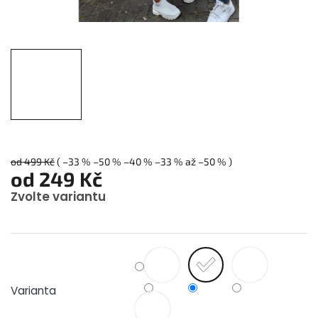
od 499 Kč
( –33 % –50 % –40 % –33 % až –50 % )
od
249 Kč
Zvolte variantu
Měrná
cena:
Varianta