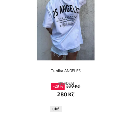
Tunika ANGELES
SKLADEM
399 Kč
–29 %
280 Kč
Bílá