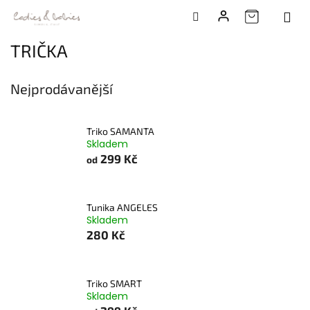
Přejít
TRIČKA
na
obsah
Nejprodávanější
Triko SAMANTA
Skladem
299 Kč
od
Tunika ANGELES
Skladem
280 Kč
Triko SMART
Skladem