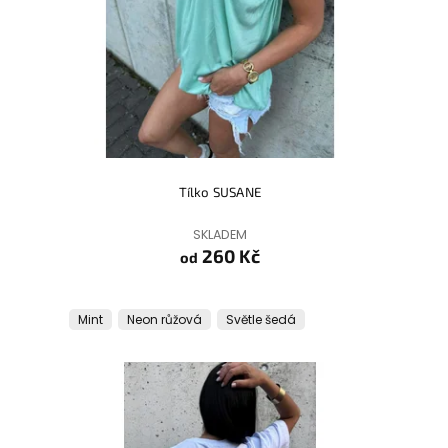
Tílko SUSANE
SKLADEM
260 Kč
od
Mint
Neon růžová
Světle šedá