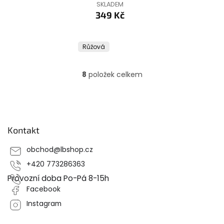
SKLADEM
349 Kč
Růžová
8
položek celkem
O
v
l
Z
á
á
d
p
a
Kontakt
a
c
t
í
obchod
@
lbshop.cz
í
p
r
+420 773286363
v
Provozní doba Po-Pá 8-15h
k
Facebook
y
v
Instagram
ý
p