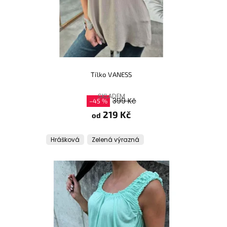
Tílko VANESS
SKLADEM
399 Kč
–45 %
219 Kč
od
Hrášková
Zelená výrazná