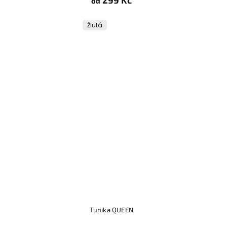
299 Kč
od
Žlutá
Tunika QUEEN