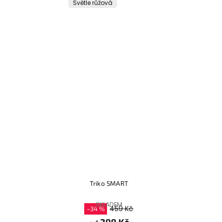
Světle růžová
Triko SMART
SKLADEM
459 Kč
–34 %