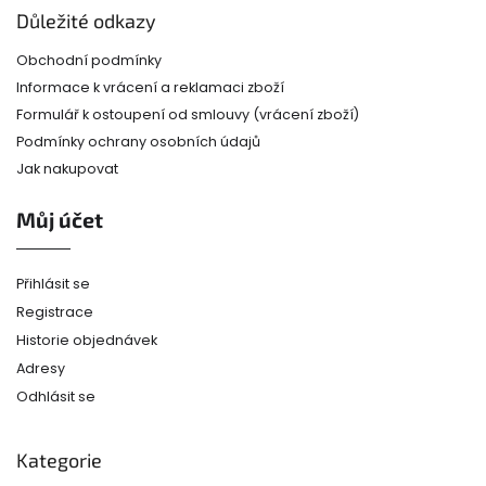
i
Důležité odkazy
s
u
Obchodní podmínky
Informace k vrácení a reklamaci zboží
Formulář k ostoupení od smlouvy (vrácení zboží)
Podmínky ochrany osobních údajů
Jak nakupovat
Můj účet
Přihlásit se
Registrace
Historie objednávek
Adresy
Odhlásit se
Kategorie