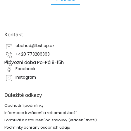
n
á
k
d
o
v
Z
a
á
c
á
n
í
p
í
p
Kontakt
a
r
t
v
obchod
@
lbshop.cz
í
k
+420 773286363
y
v
Provozní doba Po-Pá 8-15h
ý
Facebook
p
i
Instagram
s
u
Důležité odkazy
Obchodní podmínky
Informace k vrácení a reklamaci zboží
Formulář k ostoupení od smlouvy (vrácení zboží)
Podmínky ochrany osobních údajů