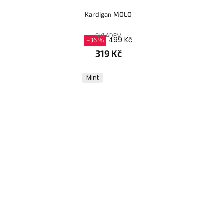
Kardigan MOLO
SKLADEM
499 Kč
–36 %
319 Kč
Mint