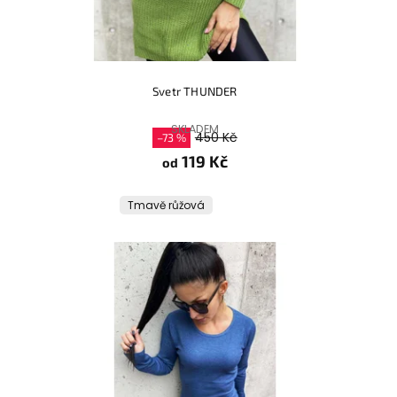
Svetr THUNDER
SKLADEM
450 Kč
–73 %
119 Kč
od
Tmavě růžová