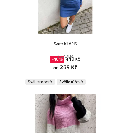
Svetr KLARIS
SKLADEM
449 Kč
–40 %
269 Kč
od
Světle modrá
Světle růžová