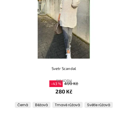
Svetr Scandal
SKLADEM
499 Kč
–43 %
280 Kč
Černá
Béžová
Tmavě růžová
Světle růžová