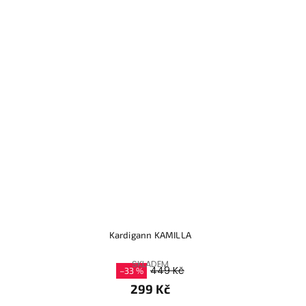
Kardigann KAMILLA
SKLADEM
449 Kč
–33 %
299 Kč