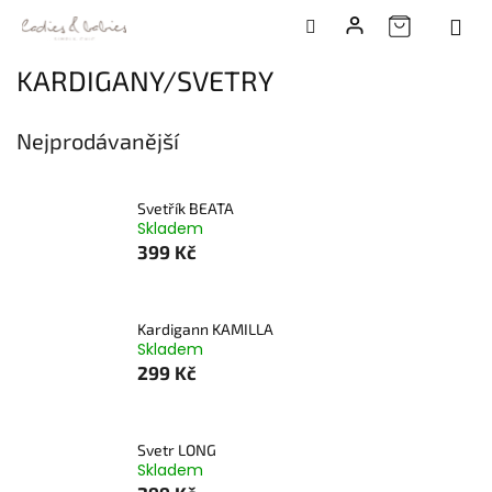
Přejít
KARDIGANY/SVETRY
na
obsah
Nejprodávanější
Svetřík BEATA
Skladem
399 Kč
Kardigann KAMILLA
Skladem
299 Kč
Svetr LONG
Skladem