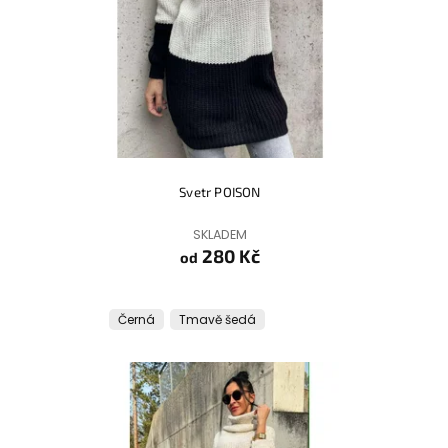
Svetr POISON
SKLADEM
280 Kč
od
Černá
Tmavě šedá