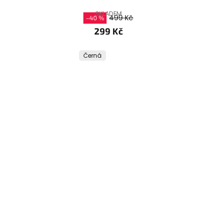
SKLADEM
499 Kč
–40 %
299 Kč
Černá