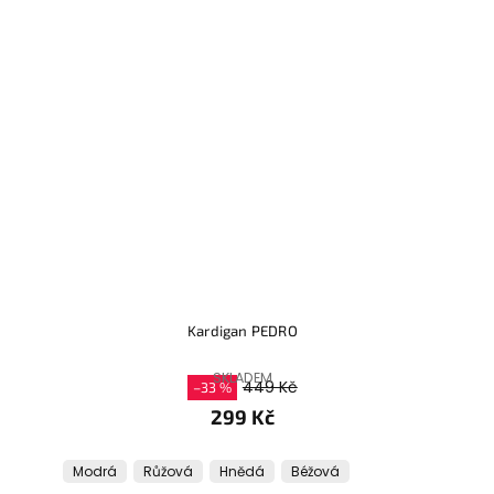
Kardigan PEDRO
SKLADEM
449 Kč
–33 %
299 Kč
Modrá
Růžová
Hnědá
Béžová