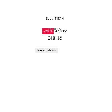
Svetr TITAN
SKLADEM
449 Kč
–28 %
319 Kč
Neon růžová