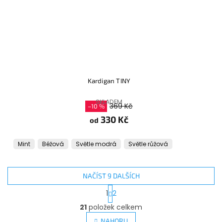
Kardigan TINY
SKLADEM
369 Kč
–10 %
330 Kč
od
Mint
Béžová
Světle modrá
Světle růžová
NAČÍST 9 DALŠÍCH
S
1
2
t
O
r
21
položek celkem
v
á
l
NAHORU