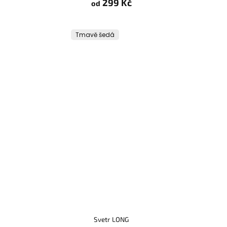
299 Kč
od
Tmavě šedá
Svetr LONG