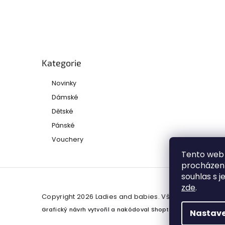
Přeskočit
kategorie
Kategorie
Novinky
Dámské
Dětské
Pánské
Vouchery
Tento web 
procházení
souhlas s j
zde
.
Copyright 2026
Ladies and babies
. Všechna práva vy
Grafický návrh vytvořil a nakódoval
Shoptak.cz
Nastave