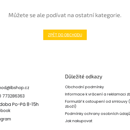
Můžete se ale podívat na ostatní kategorie.
ZPĚT DO OBCHODU
Důležité odkazy
Obchodní podmínky
hod
@
lbshop.cz
Informace k vrácení a reklamaci z
0 773286363
Formulář k ostoupení od smlouvy 
 doba Po-Pá 8-15h
zboží)
ebook
Podmínky ochrany osobních údaj
agram
Jak nakupovat