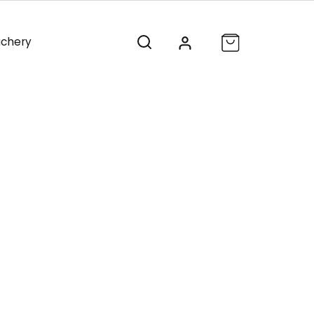
chery
Vánoce
Výprodej