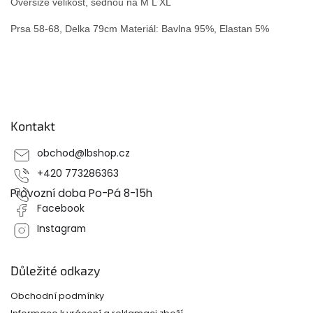
Oversize velikost, sednou na M L XL
Prsa 58-68, Delka 79cm Materiál: Bavlna 95%, Elastan 5%
Z
á
p
Kontakt
a
t
obchod
@
lbshop.cz
í
+420 773286363
Provozní doba Po-Pá 8-15h
Facebook
Instagram
Důležité odkazy
Obchodní podmínky