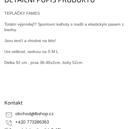
TEPLÁČ̣KY FAMES
Totální výprodej!!! Sportovní kalhoty s mašlí a elastickým pasem z
bavlny.
Jsou tenčí a vhodné na léto!
Uni velikost, sednou na S M L
Delka 92 cm , prsa 36-46x2cm, boky 52cm
Z
á
p
Kontakt
a
t
obchod
@
lbshop.cz
í
+420 773286363