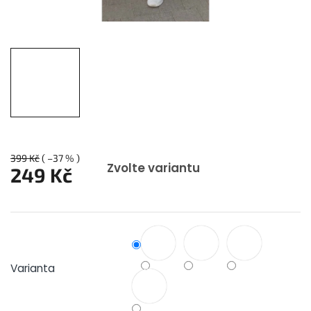
399 Kč
( –37 % )
Zvolte variantu
249 Kč
Měrná
cena:
Varianta