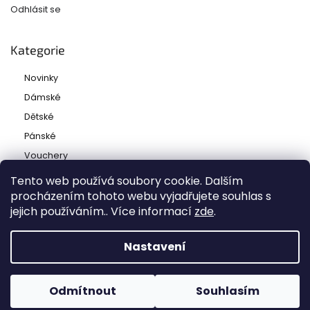
Odhlásit se
Kategorie
Novinky
Dámské
Dětské
Pánské
Vouchery
Tento web používá soubory cookie. Dalším
procházením tohoto webu vyjadřujete souhlas s
jejich používáním.. Více informací
zde
.
Copyright 2026
Ladies and babies
. Všechna práva
vyhrazena.
Nastavení
Grafický návrh vytvořil a nakódoval
Shoptak.cz
Odmítnout
Souhlasím
Vytvořil Shoptet