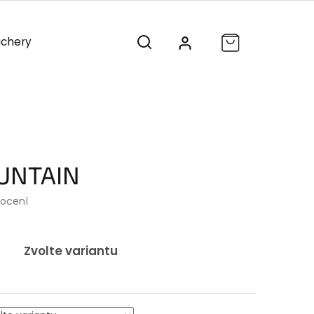
chery
Vánoce
Výprodej
UNTAIN
nocení
Zvolte variantu