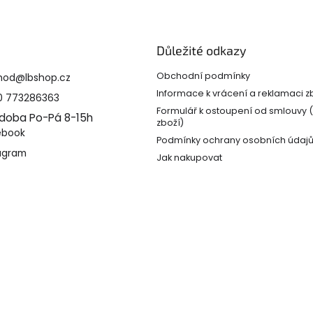
Důležité odkazy
Obchodní podmínky
hod
@
lbshop.cz
Informace k vrácení a reklamaci z
0 773286363
Formulář k ostoupení od smlouvy 
 doba Po-Pá 8-15h
zboží)
ebook
Podmínky ochrany osobních údaj
agram
Jak nakupovat