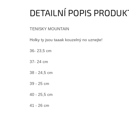
DETAILNÍ POPIS PRODU
TENISKY MOUNTAIN
Holky ty jsou taaak kouzelný no uznejte!
36- 23,5 cm
37- 24 cm
38 - 24,5 cm
39 - 25 cm
40 - 25,5 cm
41 - 26 cm
Z