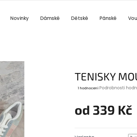
Novinky
Dámské
Dětské
Pánské
Vou
TENISKY MO
Průměrné
Podrobnosti hod
1 hodnocení
hodnocení
produktu
je
od
339 Kč
5,0
z
Měrná
5
cena:
hvězdiček.