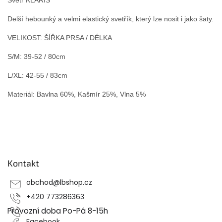
Delší hebounký a velmi elastický svetřík, který lze nosit i jako šaty.
VELIKOST: ŠÍŘKA PRSA / DÉLKA
S/M: 39-52 / 80cm
L/XL: 42-55 / 83cm
Materiál: Bavlna 60%, Kašmír 25%, Vlna 5%
Z
á
p
Kontakt
a
t
obchod
@
lbshop.cz
í
+420 773286363
Provozní doba Po-Pá 8-15h
Facebook