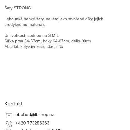
Šaty STRONG
Lehounké hebké šaty, na léto jako stvořené díky jejich
prodyšnému materiálu.
Uni velikost, sednou na S M L
Šířka prsa 54-57cm, boky 64-67cm, dél
ka 90cm
Materiál: Polyester 95%, Elastan %
Z
á
p
Kontakt
a
t
obchod
@
lbshop.cz
í
+420 773286363