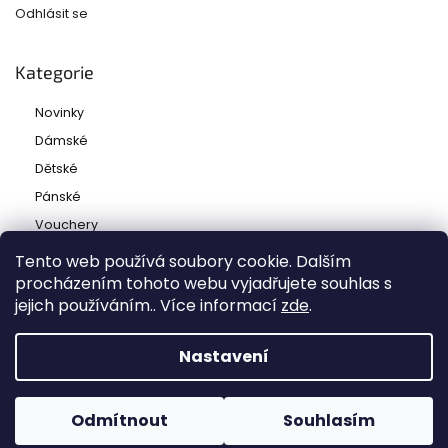
Odhlásit se
Kategorie
Novinky
Dámské
Dětské
Pánské
Vouchery
Tento web používá soubory cookie. Dalším
procházením tohoto webu vyjadřujete souhlas s
jejich používáním.. Více informací
zde
.
Copyright 2026
Ladies and babies
. Všechna práva
vyhrazena.
Nastavení
Grafický návrh vytvořil a nakódoval
Shoptak.cz
Odmítnout
Souhlasím
Vytvořil Shoptet