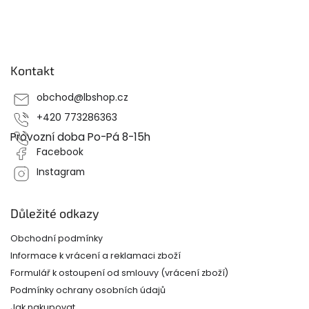
Z
á
p
Kontakt
a
t
obchod
@
lbshop.cz
í
+420 773286363
Provozní doba Po-Pá 8-15h
Facebook
Instagram
Důležité odkazy
Obchodní podmínky
Informace k vrácení a reklamaci zboží
Formulář k ostoupení od smlouvy (vrácení zboží)
Podmínky ochrany osobních údajů
Jak nakupovat