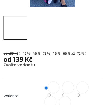
od 499 Kč
( –46 % –46 % –72 % –46 % –66 % až –72 % )
od
139 Kč
Zvolte variantu
Měrná
cena:
Varianta