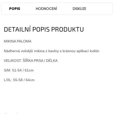
POPIS
HODNOCENÍ
DISKUZE
DETAILNÍ POPIS PRODUKTU
MIKINA PALOMA
Nádherná volnější mikina z bavlny s krásnou aplikací květin
VELIKOST: ŠÍŘKA PRSA / DÉLKA
S/M: 51-54 / 61cm
L/XL: 55-58 / 64cm
Z
á
p