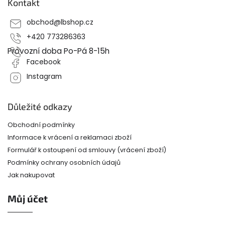
Kontakt
a
t
obchod
@
lbshop.cz
í
+420 773286363
Provozní doba Po-Pá 8-15h
Facebook
Instagram
Důležité odkazy
Obchodní podmínky
Informace k vrácení a reklamaci zboží
Formulář k ostoupení od smlouvy (vrácení zboží)
Podmínky ochrany osobních údajů
Jak nakupovat
Můj účet