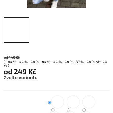
od 449 Kč
( –44 % –44 % –44 % –44 % –44 % –44 % –37 % –44 % až –44
% )
od
249 Kč
Zvolte variantu
Měrná
cena: