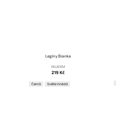
Legíny Bianka
SKLADEM
219 Kč
Černá
Světle hnědá