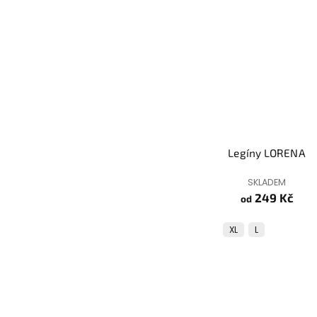
Legíny LORENA
SKLADEM
249 Kč
od
XL
L