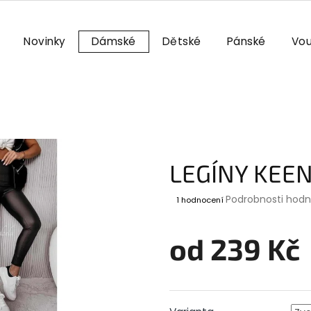
Novinky
Dámské
Dětské
Pánské
Vou
LEGÍNY KEE
Průměrné
Podrobnosti hod
1 hodnocení
hodnocení
produktu
je
od
239 Kč
5,0
z
Měrná
5
cena:
hvězdiček.