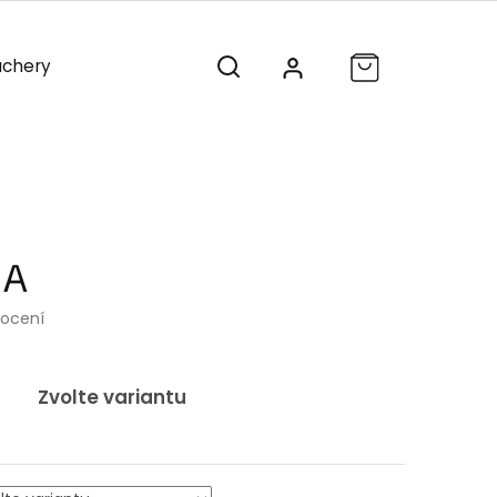
chery
Vánoce
Výprodej
NA
nocení
Zvolte variantu