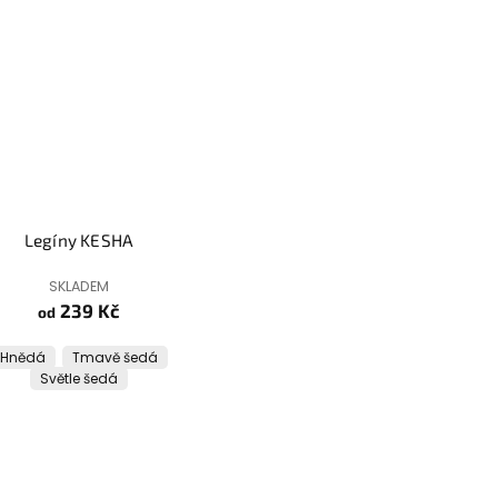
Legíny KESHA
SKLADEM
239 Kč
od
Hnědá
Tmavě šedá
Světle šedá