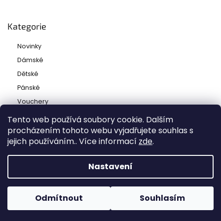
Kategorie
Novinky
Dámské
Dětské
Pánské
Vouchery
Tento web používá soubory cookie. Dalším
procházením tohoto webu vyjadřujete souhlas s
jejich používáním.. Více informací
zde
.
Copyright 2026
Ladies and babies
. Všechna práva
vyhrazena.
Nastavení
Grafický návrh vytvořil a nakódoval
Shoptak.cz
Odmítnout
Souhlasím
Vytvořil Shoptet