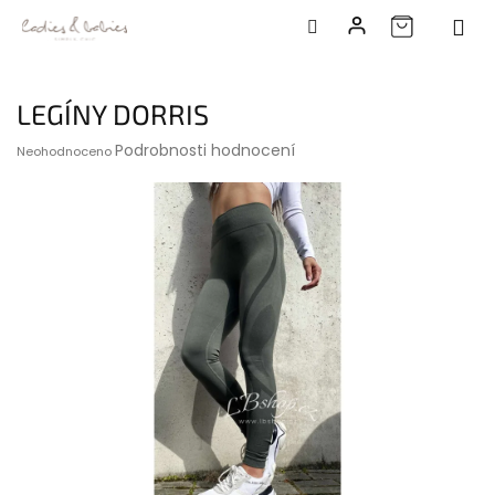
Přejít
na
LEGÍNY DORRIS
obsah
Průměrné
Podrobnosti hodnocení
Neohodnoceno
hodnocení
produktu
je
0,0
z
5
hvězdiček.