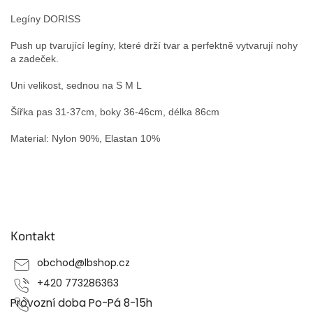
Legíny DORISS
Push up tvarující legíny, které drží tvar a perfektně vytvarují nohy
a zadeček.
Uni velikost, sednou na S M L
Šířka pas 31-37cm, boky 36-46cm, délka 86cm
Material: Nylon 90%, Elastan 10%
Z
á
p
Kontakt
a
t
obchod
@
lbshop.cz
í
+420 773286363
Provozní doba Po-Pá 8-15h