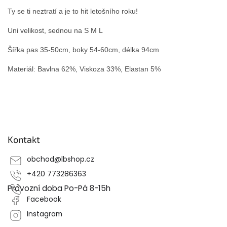
Ty se ti neztratí a je to hit letošního roku!
Uni velikost, sednou na S M L
Šířka pas 35-50cm, boky 54-60cm, délka 94cm
Materiál: Bavlna 62%, Viskoza 33%, Elastan 5%
Z
á
p
Kontakt
a
t
obchod
@
lbshop.cz
í
+420 773286363
Provozní doba Po-Pá 8-15h
Facebook
Instagram