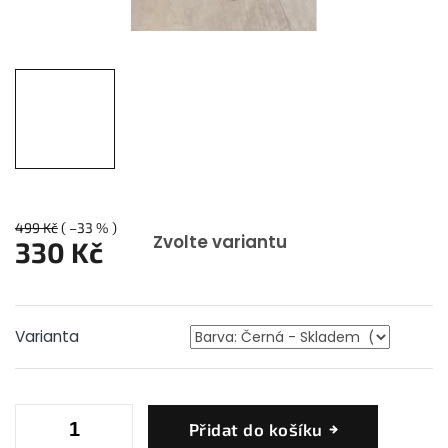
499 Kč
( –33 % )
Zvolte variantu
330 Kč
Měrná
cena:
Varianta
Přidat do košíku