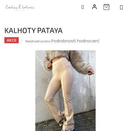
Přejít
na
KALHOTY PATAYA
obsah
Průměrné
AKCE
Podrobnosti hodnocení
Neohodnoceno
hodnocení
produktu
je
0,0
z
5
hvězdiček.