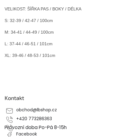
VELIKOST: ŠÍŘKA PAS / BOKY / DÉLKA
S: 32-39 / 42-47 / 100cm
M: 34-41 / 44-49 / 100cm
L: 37-44 / 46-51 / 101cm
XL: 39-46 / 48-53 / 101cm
Z
á
p
Kontakt
a
t
obchod
@
lbshop.cz
í
+420 773286363
Provozní doba Po-Pá 8-15h
Facebook