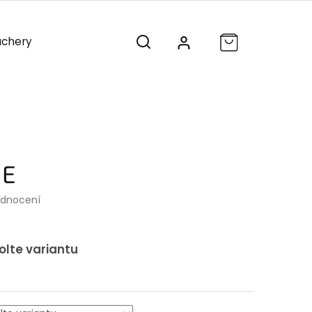
chery
Vánoce
Výprodej
NE
odnocení
olte variantu