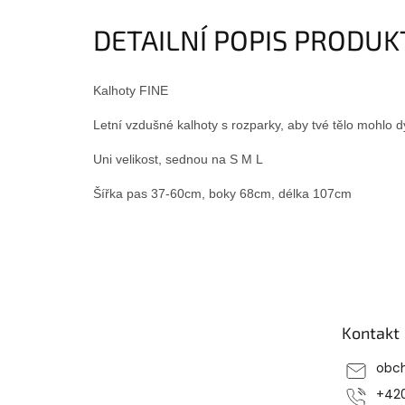
DETAILNÍ POPIS PRODU
Kalhoty FINE
Letní vzdušné kalhoty s rozparky, aby tvé tělo mohlo 
Uni velikost, sednou na S M L
Šířka pas 37-60cm, boky 68cm, délka 107cm
Z
á
p
a
Kontakt
t
í
obc
+42