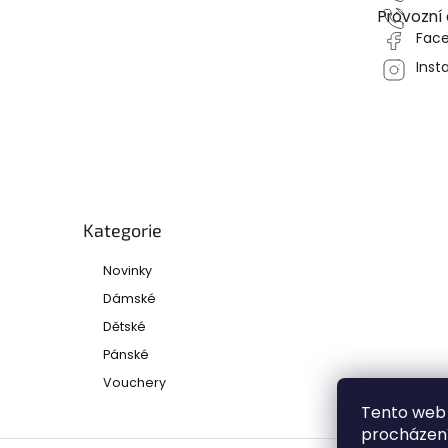
Provozní
Fac
Inst
Přeskočit
kategorie
Kategorie
Novinky
Dámské
Dětské
Pánské
Vouchery
Tento web 
procházení