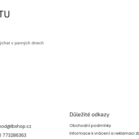
KTU
dýchat v parných dnech
Důležité odkazy
Obchodní podmínky
hod
@
lbshop.cz
Informace k vrácení a reklamaci z
0 773286363