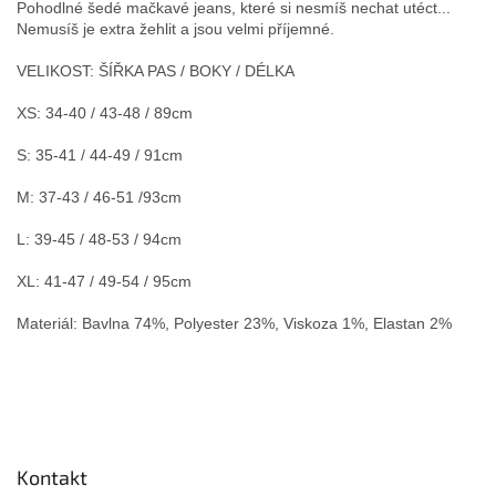
Pohodlné šedé mačkavé jeans, které si nesmíš nechat utéct...
Nemusíš je extra žehlit a jsou velmi příjemné.
VELIKOST: ŠÍŘKA PAS / BOKY / DÉLKA
XS: 34-40 / 43-48 / 89cm
S: 35-41 / 44-49 / 91cm
M: 37-43 / 46-51 /93cm
L: 39-45 / 48-53 / 94cm
XL: 41-47 / 49-54 / 95cm
Materiál: Bavlna 74%, Polyester 23%, Viskoza 1%, Elastan 2%
Z
á
p
Kontakt
a