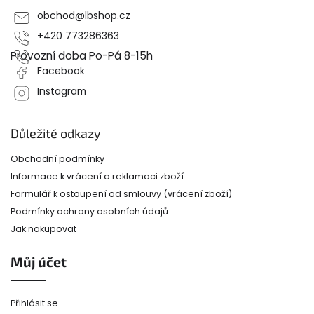
t
obchod
@
lbshop.cz
í
+420 773286363
Provozní doba Po-Pá 8-15h
Facebook
Instagram
Důležité odkazy
Obchodní podmínky
Informace k vrácení a reklamaci zboží
Formulář k ostoupení od smlouvy (vrácení zboží)
Podmínky ochrany osobních údajů
Jak nakupovat
Můj účet
Přihlásit se