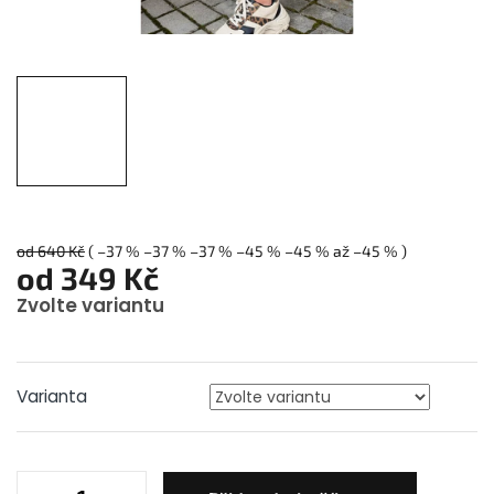
od 640 Kč
( –37 % –37 % –37 % –45 % –45 % až –45 % )
od
349 Kč
Zvolte variantu
Měrná
cena:
Varianta