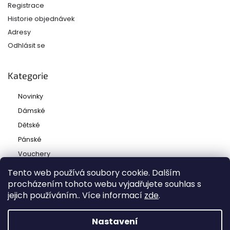
Registrace
Historie objednávek
Adresy
Odhlásit se
Kategorie
Novinky
Dámské
Dětské
Pánské
Vouchery
Tento web používá soubory cookie. Dalším
procházením tohoto webu vyjadřujete souhlas s
jejich používáním.. Více informací
zde
.
Copyright 2026
Ladies and babies
. Všechna práva
vyhrazena.
Nastavení
Grafický návrh vytvořil a nakódoval
Shoptak.cz