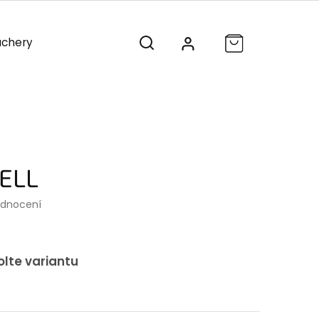
chery
Vánoce
Výprodej
ELL
odnocení
olte variantu