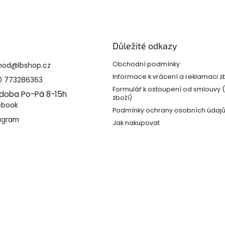
Důležité odkazy
Obchodní podmínky
hod
@
lbshop.cz
Informace k vrácení a reklamaci z
0 773286363
Formulář k ostoupení od smlouvy 
 doba Po-Pá 8-15h
zboží)
ebook
Podmínky ochrany osobních údaj
agram
Jak nakupovat