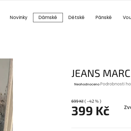
Novinky
Dámské
Dětské
Pánské
Vou
JEANS MARC
Průměrné
Podrobnosti h
Neohodnoceno
hodnocení
produktu
je
699 Kč
( –42 % )
0,0
399 Kč
Zv
z
5
Měrná
hvězdiček.
cena: