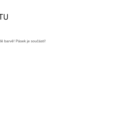
KTU
ě barvě! Pásek je součástí!