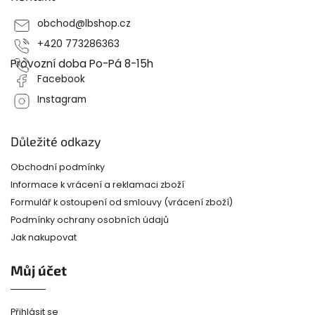
t
obchod
@
lbshop.cz
í
+420 773286363
Provozní doba Po-Pá 8-15h
Facebook
Instagram
Důležité odkazy
Obchodní podmínky
Informace k vrácení a reklamaci zboží
Formulář k ostoupení od smlouvy (vrácení zboží)
Podmínky ochrany osobních údajů
Jak nakupovat
Můj účet
Přihlásit se