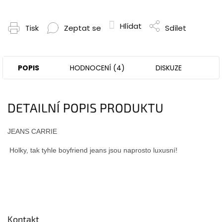
Hlídat
Tisk
Zeptat se
Sdílet
POPIS
HODNOCENÍ (4)
DISKUZE
DETAILNÍ POPIS PRODUKTU
JEANS CARRIE
Holky, tak tyhle boyfriend jeans jsou naprosto luxusní!
Z
á
p
Kontakt
a