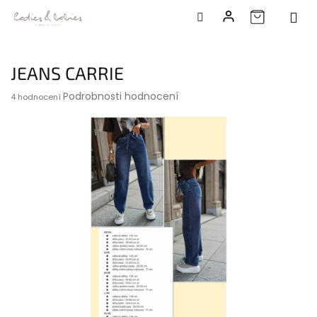
Přejít
na
JEANS CARRIE
obsah
Průměrné
Podrobnosti hodnocení
4 hodnocení
hodnocení
produktu
je
5,0
z
5
hvězdiček.