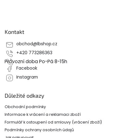
Z
á
p
Kontakt
a
t
obchod
@
lbshop.cz
í
+420 773286363
Provozní doba Po-Pá 8-15h
Facebook
Instagram
Důležité odkazy
Obchodní podmínky
Informace k vrácení a reklamaci zboží
Formulář k ostoupení od smlouvy (vrácení zboží)
Podmínky ochrany osobních údajů
Jak nakupovat